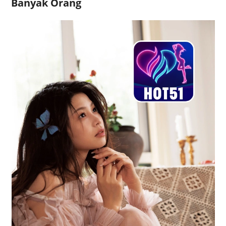
Banyak Orang