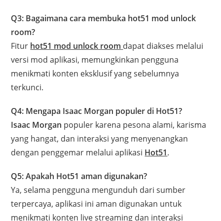
Q3: Bagaimana cara membuka hot51 mod unlock
room?
Fitur
hot51 mod unlock room
dapat diakses melalui
versi mod aplikasi, memungkinkan pengguna
menikmati konten eksklusif yang sebelumnya
terkunci.
Q4: Mengapa Isaac Morgan populer di Hot51?
Isaac Morgan
populer karena pesona alami, karisma
yang hangat, dan interaksi yang menyenangkan
dengan penggemar melalui aplikasi
Hot51
.
Q5: Apakah Hot51 aman digunakan?
Ya, selama pengguna mengunduh dari sumber
terpercaya, aplikasi ini aman digunakan untuk
menikmati konten live streaming dan interaksi