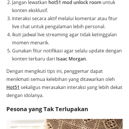
Jangan lewatkan
hot51 mod unlock room
untuk
konten eksklusif.
Interaksi secara aktif melalui komentar atau fitur
live chat untuk pengalaman lebih personal.
Ikuti jadwal live streaming agar tidak ketinggalan
momen menarik.
Gunakan fitur notifikasi agar selalu update dengan
konten terbaru dari
Isaac Morgan
.
Dengan mengikuti tips ini, penggemar dapat
menikmati semua kelebihan yang ditawarkan oleh
Hot51
sekaligus merasakan interaksi yang lebih dekat
dengan idolanya.
Pesona yang Tak Terlupakan