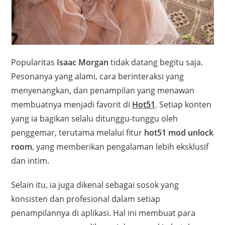
Popularitas
Isaac Morgan
tidak datang begitu saja.
Pesonanya yang alami, cara berinteraksi yang
menyenangkan, dan penampilan yang menawan
membuatnya menjadi favorit di
Hot51
. Setiap konten
yang ia bagikan selalu ditunggu-tunggu oleh
penggemar, terutama melalui fitur
hot51 mod unlock
room
, yang memberikan pengalaman lebih eksklusif
dan intim.
Selain itu, ia juga dikenal sebagai sosok yang
konsisten dan profesional dalam setiap
penampilannya di aplikasi. Hal ini membuat para