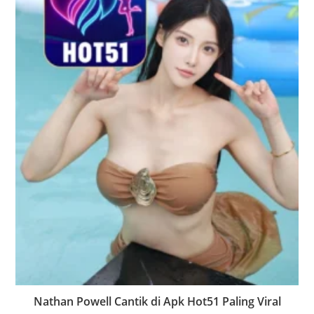
Nathan Powell Cantik di Apk Hot51 Paling Viral