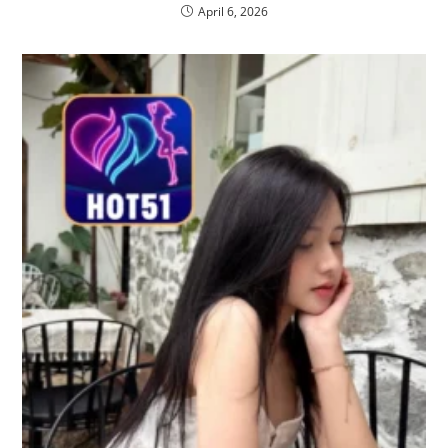
April 6, 2026