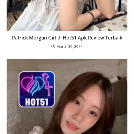
Patrick Morgan Girl di Hot51 Apk Review Terbaik
March 30, 2026