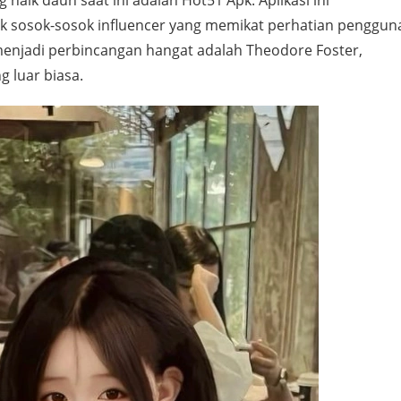
 naik daun saat ini adalah Hot51 Apk. Aplikasi ini
k sosok-sosok influencer yang memikat perhatian penggun
 menjadi perbincangan hangat adalah Theodore Foster,
 luar biasa.